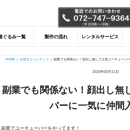
コ
ン
テ
ン
ツ
着ぐるみ一覧
製作の流れ
レンタルサービス
へ
ス
キ
HOME
＞
お役立ちコンテンツ
＞
副業でも関係ない！顔出し無しで人気ユーチューバ
ッ
2020年03月11日
プ
副業でも関係ない！顔出し無
バーに一気に仲間
副業でユーチューバーをやってます！