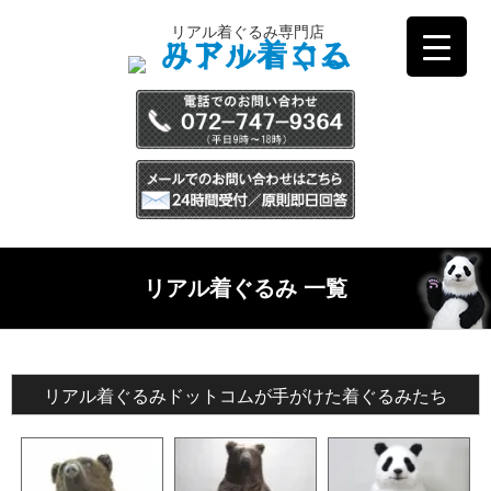
コ
リアル着ぐるみ専門店
ン
テ
ン
ツ
へ
ス
キ
ッ
プ
リアル着ぐるみ 一覧
リアル着ぐるみドットコムが手がけた着ぐるみたち