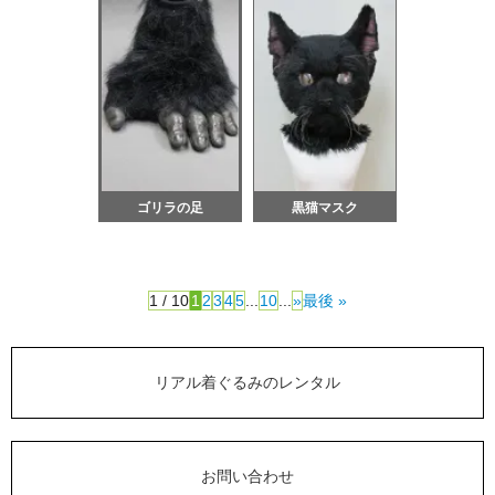
ゴリラの足
黒猫マスク
1 / 10
1
2
3
4
5
...
10
...
»
最後 »
リアル着ぐるみのレンタル
お問い合わせ