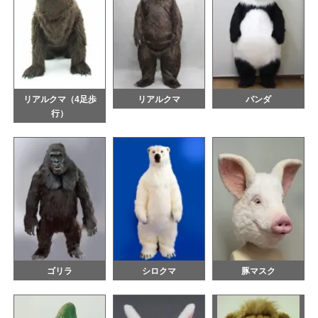
リアルクマ（4足歩
リアルクマ
パンダ
行）
ゴリラ
シロクマ
豚マスク