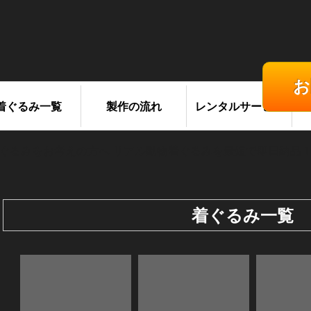
コ
ン
テ
ン
お
ツ
へ
着ぐるみ一覧
製作の流れ
レンタルサービス
ス
キ
ッ
プ
着ぐるみ一覧