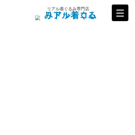
コ
リアル着ぐるみ専門店
ン
テ
ン
ツ
へ
ス
キ
ッ
プ