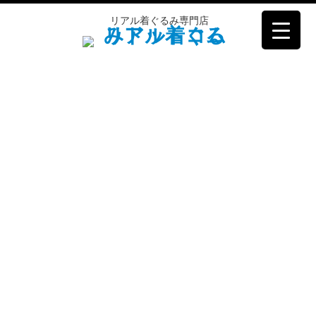
コ
リアル着ぐるみ専門店
ン
テ
ン
ツ
へ
ス
キ
ッ
プ