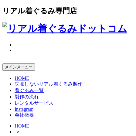
コ
リアル着ぐるみ専門店
ン
テ
ン
ツ
へ
ス
キ
ッ
プ
メインメニュー
HOME
失敗しないリアル着ぐるみ製作
着ぐるみ一覧
製作の流れ
レンタルサービス
Instagram
会社概要
HOME
＞