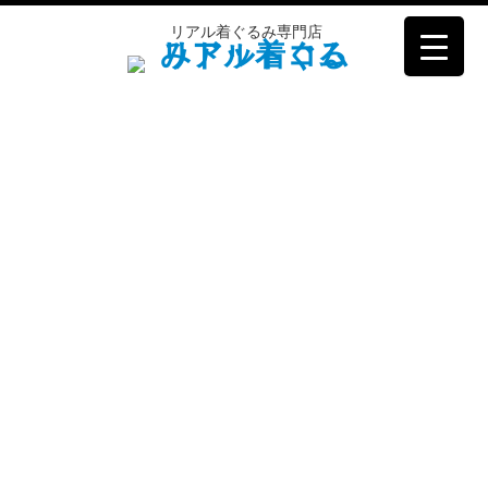
コ
リアル着ぐるみ専門店
ン
テ
ン
ツ
へ
ス
キ
ッ
プ