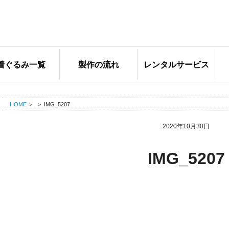
コ
ン
テ
ン
ツ
着ぐるみ一覧
製作の流れ
レンタルサービス
へ
ス
キ
HOME
＞
＞
IMG_5207
ッ
2020年10月30日
プ
IMG_5207