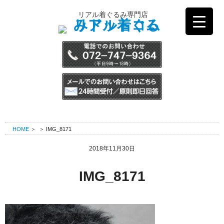
コ
リアル着ぐるみ専門店
ン
テ
ン
ツ
へ
ス
キ
ッ
プ
HOME
＞
＞
IMG_8171
2018年11月30日
IMG_8171