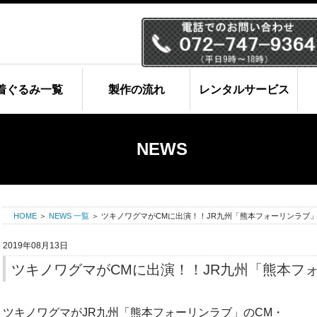
コ
ン
テ
ン
ツ
着ぐるみ一覧
製作の流れ
レンタルサービス
へ
ス
キ
NEWS
ッ
プ
HOME
＞
NEWS 一覧
＞
ツキノワグマがCMに出演！！JR九州「熊本フォーリンラブ
2019年08月13日
ツキノワグマがCMに出演！！JR九州「熊本フ
ツキノワグマがJR九州「熊本フォーリンラブ」のCM・